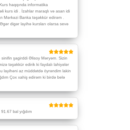
 Kurs haqqında informatika
 kurs idi . İzahlar maraqlı və asan idi
an Mərkəzi Banka təşəkkür edirəm .
Əgər digər layihə kursları olarsa sevə
inifin şagirddi Əlisoy Məryəm. Sizin
izə təşəkkür edirik ki faydalı lahiyələr
 bu layihəni az müddətdə öyrəndim lakin
ğdım Çox xahiş edirəm ki birdə belə
 91.67 bal yığdım