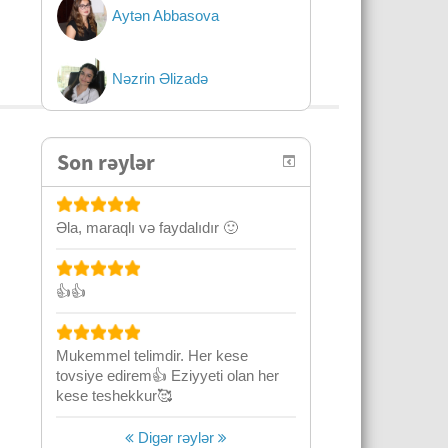
Aytən Abbasova
Nəzrin Əlizadə
Son rəylər
Əla, maraqlı və faydalıdır 🙂
👍👍
Mukemmel telimdir. Her kese
tovsiye edirem👍 Eziyyeti olan her
kese teshekkur🥰
Digər rəylər