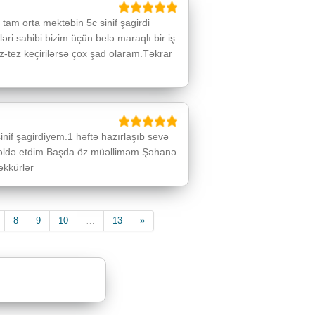
am orta məktəbin 5c sinif şagirdi
əri sahibi bizim üçün belə maraqlı bir iş
z-tez keçirilərsə çox şad olaram.Təkrar
nif şagirdiyem.1 həftə hazırlaşıb sevə
 əldə etdim.Başda öz müəlliməm Şəhanə
əkkürlər
t)
Növbəti
8
9
10
…
13
»