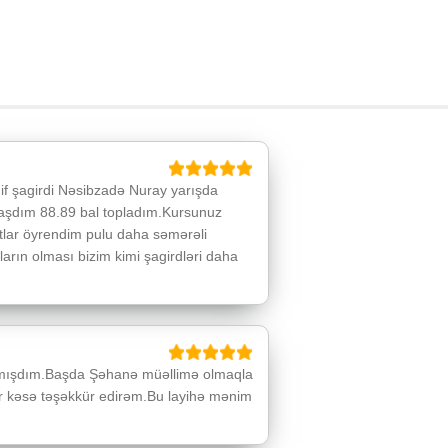
if şagirdi Nəsibzadə Nuray yarışda
rlaşdım 88.89 bal topladım.Kursunuz
tlar öyrendim pulu daha səmərəli
ların olması bizim kimi şagirdləri daha
lmışdım.Başda Şəhanə müəllimə olmaqla
ər kəsə təşəkkür edirəm.Bu layihə mənim