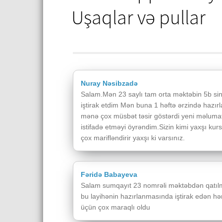
Uşaqlar və pullar
Nuray Nəsibzadə
Salam.Mən 23 saylı tam orta məktəbin 5b sin
iştirak etdim Mən buna 1 həftə ərzində hazı
mənə çox müsbət təsir göstərdi yeni məluma
istifadə etməyi öyrəndim.Sizin kimi yaxşı kurs
çox marifləndirir yaxşı ki varsınız.
Fəridə Babayeva
Salam sumqayıt 23 nomrəli məktəbdən qatı
bu layihənin hazırlanmasında iştirak edən h
üçün çox maraqlı oldu