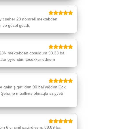
t seher 23 nömreli mektebden
 ve gözel geçdi.
23N mektebden qosuldum 93.33 bal
atlar oyrendim tesekkur edirem
 qalmış qatıldım.90 bal yığdım.Çox
 Şəhanə müəllimə olmaqla əziyyəti
in 6 cı sinif şagirdiyəm. 88.89 bal