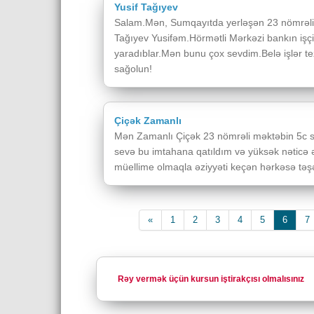
Yusif Tağıyev
Salam.Mən, Sumqayıtda yerləşən 23 nömrəli t
Tağıyev Yusifəm.Hörmətli Mərkəzi bankın işçil
yaradıblar.Mən bunu çox sevdim.Belə işlər te
sağolun!
Çiçək Zamanlı
Mən Zamanlı Çiçək 23 nömrəli məktəbin 5c si
sevə bu imtahana qatıldım və yüksək nəticə
müellime olmaqla əziyyəti keçən hərkəsə təş
Əvvələ
(curren
«
1
2
3
4
5
6
7
Rəy vermək üçün kursun iştirakçısı olmalısınız