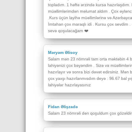
topladım. 1 həftə ərzində kursa hazırlaşdım.
müəllimlərimdən məlumat aldım . Çox əyləncəli
.Kurs üçün layihə müəllimlərinə və Azərbayc
İmtahan çox maraqlı idi . Kursu çox sevdim . 
sevə qoşulacağam ❤️
Məryəm Əlisoy
Salam mən 23 nömrəli tam orta məktəbin 4 b s
lahiyənizi çox bəyəndim . Sizə və müəllimlərim
hazırlayır və sonra bizi dəvət edirsiniz. Mən
çox yaxşı hazırlanmısdım deyə : 96.67 bal yı
lahiyələr hazırlayasınız
Fidan Əlişzadə
Salam 23 nömrəli dən qoşuldum çox gözəldir