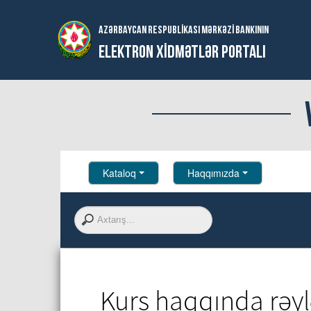
AZƏRBAYCAN RESPUBLIKASI MƏRKƏZI BANKININ
ELEKTRON XİDMƏTLƏR PORTALI
Kataloq
Haqqımızda
Kurs haqqında rəyl