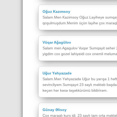
Oğuz Kazımsoy
Salam.Men Kazimsoy Oğuz.Layiheye sumqayı
qoşulmuşdum.Menim üçün layihe çox maraqlı
Vüqar Ağagülov
Salam men Agagulov Vuqar Sumqayit seher 
yigdim cox gozel lahiyeidi cox onemli melum
Uğur Yəhyazadə
Salam.Mən Yəhyazadə Uğur bu yarışa 1 həftə
sevincliyəm.Sumqayıt 23 saylı məktəb başda
keçən hər kəsə təşəkkürümü bildirirəm.
Günay Əlisoy
Çox maraqlı kurs idi. 23 saylı tam orta məktəb