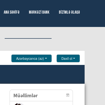
ANA SƏHİFƏ
Mərkəzİ Bank
BİZİMLƏ ƏLAQƏ
Azərbaycanca ‎(az)‎
Daxil ol
Müəllimlər