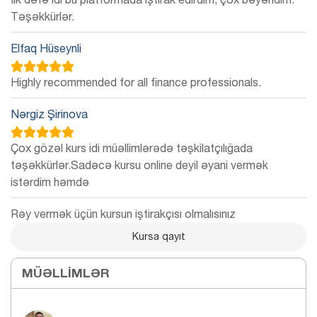
Təşəkkürlər.
Elfaq Hüseynli
Highly recommended for all finance professionals.
Nərgiz Şirinova
Çox gözəl kurs idi müəllimlərədə təşkilatçılığada
təşəkkürlər.Sadəcə kursu online deyil əyani vermək
istərdim həmdə
Rəy vermək üçün kursun iştirakçısı olmalısınız
Kursa qayıt
MÜƏLLIMLƏR