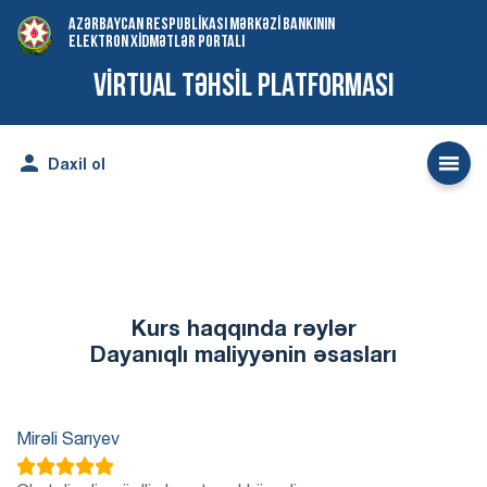
AZƏRBAYCAN RESPUBLİKASI MƏRKƏZİ BANKININ
ELEKTRON XİDMƏTLƏR PORTALI
VİRTUAL TƏHSİL PLATFORMASI


Daxil ol
Kurs haqqında rəylər
Dayanıqlı maliyyənin əsasları
Mirəli Sarıyev