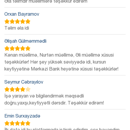
Əla təlimdir müəllimlərə təşəkkür edirəm
Orxan Bayramov
Təlim əla idi
Əlişah Gülməmmədli
Kənan müəllimə, Nurtən müəllimə, Əli müəllimə xüsusi
təşəkkürlər! Hər şey yüksək səviyyədə idi, kursun
keyfiyyətinə Mərkəzi Bank heyətinə xüsusi təşəkkürlər!
Seymur Cəbrayılov
İşə yarayan və bilgiləndirmək məqsədli
doğru,yaxşı,keyfiyyətli dərsdir. Təşəkkür edirəm!
Emin Surxayzadə
İlk dəfə idi bu platformada iştirak edirdim, çox bəyəndim.