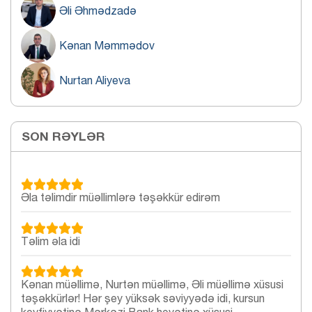
Əli Əhmədzadə
Kənan Məmmədov
Nurtan Aliyeva
SON RƏYLƏR
Əla təlimdir müəllimlərə təşəkkür edirəm
Təlim əla idi
Kənan müəllimə, Nurtən müəllimə, Əli müəllimə xüsusi
təşəkkürlər! Hər şey yüksək səviyyədə idi, kursun