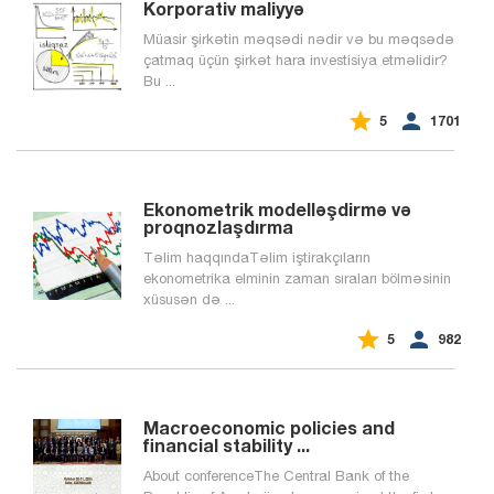
Korporativ maliyyə
Müasir şirkətin məqsədi nədir və bu məqsədə
çatmaq üçün şirkət hara investisiya etməlidir?
Bu ...


5
1701
Ekonometrik modelləşdirmə və
proqnozlaşdırma
Təlim haqqındaTəlim iştirakçıların
ekonometrika elminin zaman sıraları bölməsinin
xüsusən də ...


5
982
Macroeconomic policies and
financial stability ...
About conferenceThe Central Bank of the