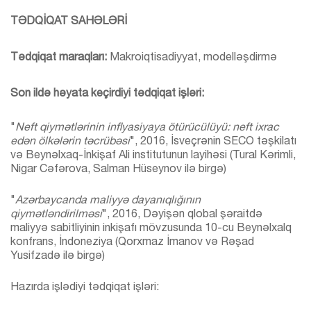
TƏDQİQAT SAHƏLƏRİ
Tədqiqat maraqları:
Makroiqtisadiyyat, modelləşdirmə
Son ildə həyata keçirdiyi tədqiqat işləri:
"
Neft qiymətlərinin inflyasiyaya ötürücülüyü: neft ixrac
edən ölkələrin təcrübəsi
", 2016, İsveçrənin SECO təşkilatı
və Beynəlxaq-İnkişaf Ali institutunun layihəsi (Tural Kərimli,
Nigar Cəfərova, Salman Hüseynov ilə birgə)
"
Azərbaycanda maliyyə dayanıqlığının
qiymətləndirilməsi
", 2016,
Dəyişən qlobal şəraitdə
maliyyə sabitliyinin inkişafı
mövzusunda 10-cu Beynəlxalq
konfrans, İndoneziya (Qorxmaz İmanov və Rəşad
Yusifzadə ilə birgə)
Hazırda işlədiyi tədqiqat işləri: