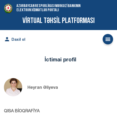
AZƏRBAYCAN RESPUBLİKASI MƏRKƏZİ BANKININ
ELEKTRON XİDMƏTLƏR PORTALI
VİRTUAL TƏHSİL PLATFORMASI


Daxil ol
İctimai profil
Heyran Əliyeva
QISA BİOQRAFİYA