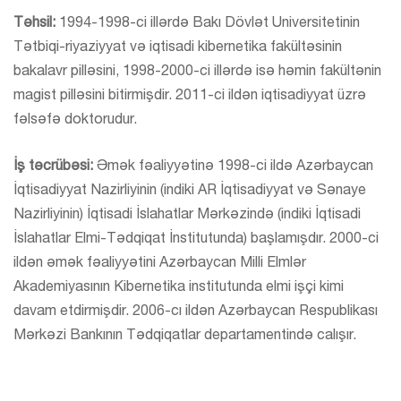
Təhsil:
1994-1998-ci illərdə Bakı Dövlət Universitetinin
Tətbiqi-riyaziyyat və iqtisadi kibernetika fakültəsinin
bakalavr pilləsini, 1998-2000-ci illərdə isə həmin fakültənin
magist pilləsini bitirmişdir. 2011-ci ildən iqtisadiyyat üzrə
fəlsəfə doktorudur.
İş təcrübəsi:
Əmək fəaliyyətinə 1998-ci ildə Azərbaycan
İqtisadiyyat Nazirliyinin (indiki AR İqtisadiyyat və Sənaye
Nazirliyinin) İqtisadi İslahatlar Mərkəzində (indiki İqtisadi
İslahatlar Elmi-Tədqiqat İnstitutunda) başlamışdır. 2000-ci
ildən əmək fəaliyyətini Azərbaycan Milli Elmlər
Akademiyasının Kibernetika institutunda elmi işçi kimi
davam etdirmişdir. 2006-cı ildən Azərbaycan Respublikası
Mərkəzi Bankının Tədqiqatlar departamentində calışır.