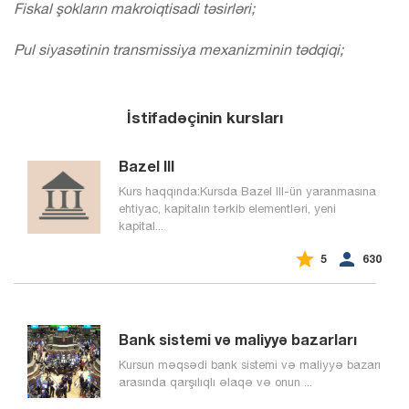
Fiskal şokların makroiqtisadi təsirləri;
Pul siyasətinin transmissiya mexanizminin tədqiqi;
İstifadəçinin kursları
Bazel III
Kurs haqqında:Kursda Bazel III-ün yaranmasına
ehtiyac, kapitalın tərkib elementləri, yeni
kapital...


5
630
Bank sistemi və maliyyə bazarları
Kursun məqsədi bank sistemi və maliyyə bazarı
arasında qarşılıqlı əlaqə və onun ...