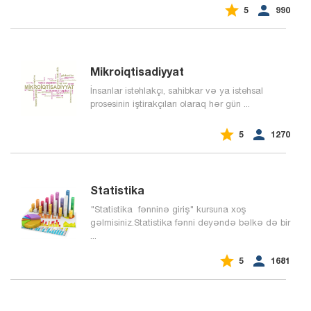


5
990
Mikroiqtisadiyyat
İnsanlar istehlakçı, sahibkar və ya istehsal
prosesinin iştirakçıları olaraq hər gün ...


5
1270
Statistika
"Statistika fənninə giriş" kursuna xoş
gəlmisiniz.Statistika fənni deyəndə bəlkə də bir
...


5
1681